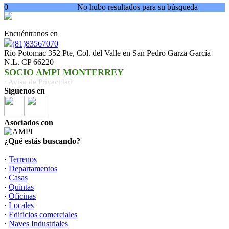
0
No hubo resultados para su búsqueda
Encuéntranos en
(81)83567070
Río Potomac 352 Pte, Col. del Valle en San Pedro Garza García
N.L. CP 66220
SOCIO AMPI MONTERREY
· Aviso de Privacidad
Síguenos en
Asociados con
¿Qué estás buscando?
·
Terrenos
·
Departamentos
·
Casas
·
Quintas
·
Oficinas
·
Locales
·
Edificios comerciales
·
Naves Industriales