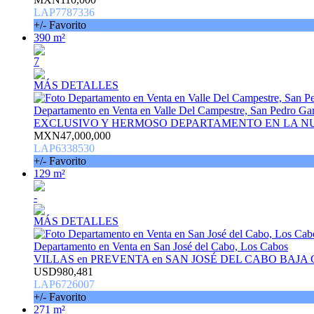
LAP7787336
+/- Favorito
390 m²
7
MÁS DETALLES
Departamento en Venta en Valle Del Campestre, San Pedro Ga
EXCLUSIVO Y HERMOSO DEPARTAMENTO EN LA N
MXN47,000,000
LAP6338530
+/- Favorito
129 m²
-
MÁS DETALLES
Departamento en Venta en San José del Cabo, Los Cabos
VILLAS en PREVENTA en SAN JOSÉ DEL CABO BAJA
USD980,481
LAP6726007
+/- Favorito
271 m²