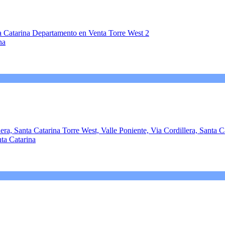
na
ta Catarina