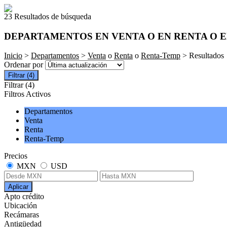
23 Resultados de búsqueda
DEPARTAMENTOS EN VENTA O EN RENTA O 
Inicio
>
Departamentos
>
Venta
o
Renta
o
Renta-Temp
> Resultados
Ordenar por
Filtrar
(4)
Filtrar
(4)
Filtros Activos
Departamentos
Venta
Renta
Renta-Temp
Precios
MXN
USD
Aplicar
Apto crédito
Ubicación
Recámaras
Antigüedad