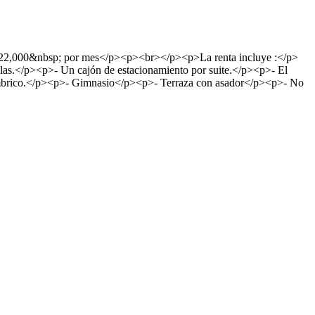
ta $22,000&nbsp; por mes</p><p><br></p><p>La renta incluye :</p>
allas.</p><p>- Un cajón de estacionamiento por suite.</p><p>- El
alámbrico.</p><p>- Gimnasio</p><p>- Terraza con asador</p><p>- No