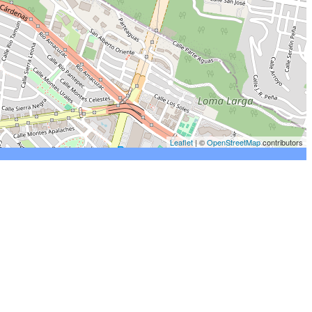
Leaflet
| ©
OpenStreetMap
contributors