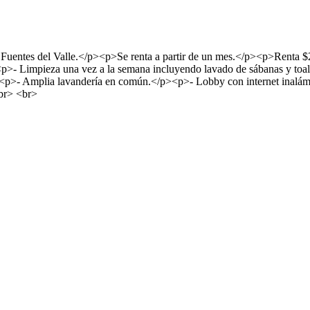
en Fuentes del Valle.</p><p>Se renta a partir de un mes.</p><p>Ren
p><p>- Limpieza una vez a la semana incluyendo lavado de sábanas y to
.</p><p>- Amplia lavandería en común.</p><p>- Lobby con internet in
br> <br>