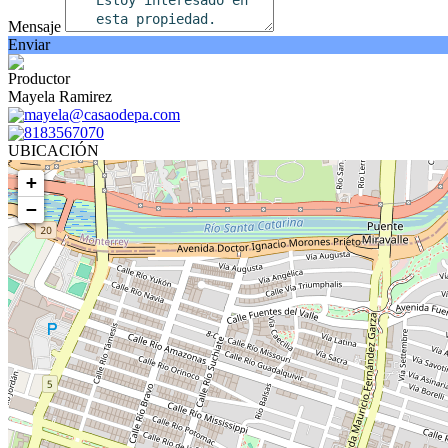
Mensaje
Enviar
Productor
Mayela Ramirez
mayela@casaodepa.com
8183567070
UBICACIÓN
+
−