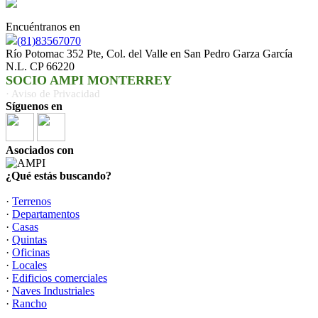
Encuéntranos en
(81)83567070
Río Potomac 352 Pte, Col. del Valle en San Pedro Garza García
N.L. CP 66220
SOCIO AMPI MONTERREY
· Aviso de Privacidad
Síguenos en
Asociados con
¿Qué estás buscando?
·
Terrenos
·
Departamentos
·
Casas
·
Quintas
·
Oficinas
·
Locales
·
Edificios comerciales
·
Naves Industriales
·
Rancho