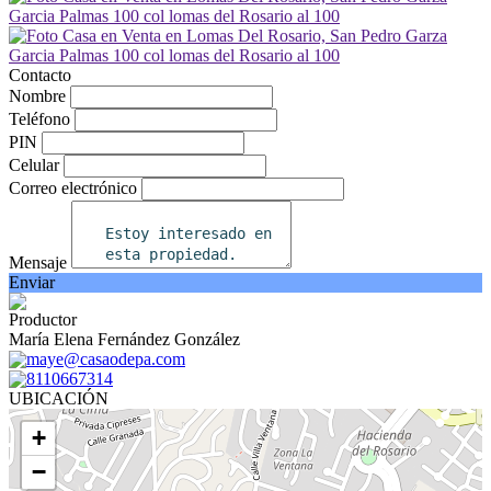
Contacto
Nombre
Teléfono
PIN
Celular
Correo electrónico
Mensaje
Enviar
Productor
María Elena Fernández González
maye@casaodepa.com
8110667314
UBICACIÓN
+
−