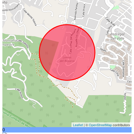
Leaflet
| ©
OpenStreetMap
contributors
0