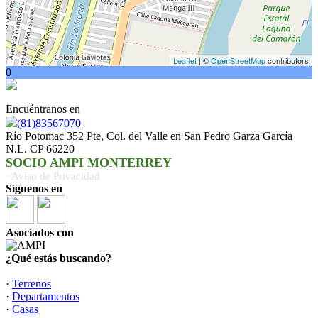
Leaflet
| ©
OpenStreetMap
contributors
0
Encuéntranos en
(81)83567070
Río Potomac 352 Pte, Col. del Valle en San Pedro Garza García
N.L. CP 66220
SOCIO AMPI MONTERREY
· Aviso de Privacidad
Síguenos en
Asociados con
¿Qué estás buscando?
·
Terrenos
·
Departamentos
·
Casas