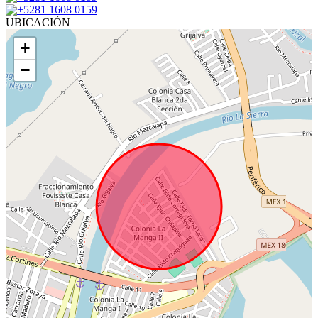
+5281 1608 0159
UBICACIÓN
+
−