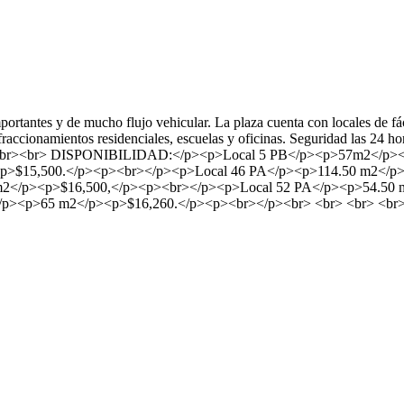
rtantes y de mucho flujo vehicular. La plaza cuenta con locales de fáci
fraccionamientos residenciales, escuelas y oficinas. Seguridad las 2
p><br><br> DISPONIBILIDAD:</p><p>Local 5 PB</p><p>57m2</p>
p>$15,500.</p><p><br></p><p>Local 46 PA</p><p>114.50 m2</p>
2</p><p>$16,500,</p><p><br></p><p>Local 52 PA</p><p>54.50 
/p><p>65 m2</p><p>$16,260.</p><p><br></p><br> <br> <br> <br