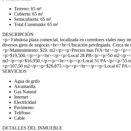
Terreno: 65 m²
Cubierta: 65 m²
Semicubierta: 65 m²
Total Construido: 65 m²
DESCRIPCIÓN
<p> Fabulosa plaza comercial, localizada en corredores viales muy impo
diversos giros de negocio.<br><br>Ubicación privilegiada. Cerca de 
<p>Mantenimiento: $20. m2</p><p>Precios mas IVA<br></p><
<p>$19,500.</p><p><br></p><p>Local 28 PB</p><p>50 m2</p><
m2</p><p>$16,950.</p><p><br></p><p>Local 51 PA</p><p>55 m
<p>107.50 m2</p><p>$26,875.</p><p><br></p><p>Local 67 PA<
SERVICIOS
Agua de grifo
Alcantarilla
Gas Natural
Internet
Electricidad
Pavimento
Teléfono
Cable
DETALLES DEL INMUEBLE