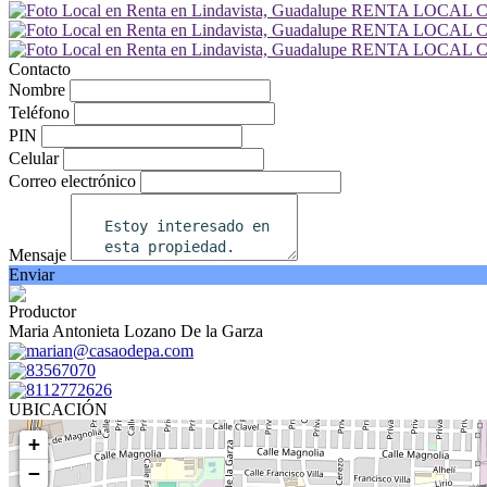
Contacto
Nombre
Teléfono
PIN
Celular
Correo electrónico
Mensaje
Enviar
Productor
Maria Antonieta Lozano De la Garza
marian@casaodepa.com
83567070
8112772626
UBICACIÓN
+
−